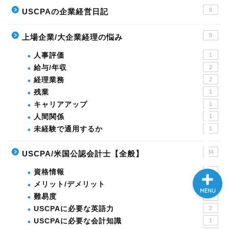
8
USCPAの企業経営日記
本ブログについて
9
上場企業/大企業経理の悩み
人事評価
1
運営者ﾌﾟﾛﾌｨｰﾙ
給与/年収
2
経理業務
2
残業
1
USCPA
キャリアアップ
1
人間関係
1
英語
未経験で通用するか
1
34
USCPA/米国公認会計士【全般】
資格情報
3
メリット/デメリット
1
MENU
難易度
3
USCPAに必要な英語力
2
USCPAに必要な会計知識
1