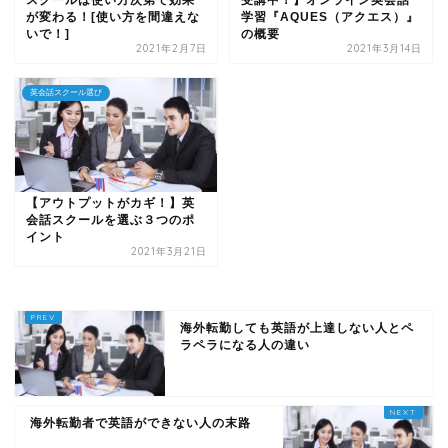
スクールは使い方次第で効果
受講中！】オンライン英会話
が変わる！[使い方を間違えな
学習『AQUES（アクエス）』
いで！]
の概要
2021年2月7日
2021年3月14日
英会話スクール選び
【アウトプットがカギ！】英
会話スクールを選ぶ３つのポ
イント
2021年3月21日
海外転勤しても英語が上達しない人とペ
ラペラになる人の違い
海外転勤者で英語ができない人の末路