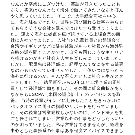
なんとか卒業にこぎつけた。 英語が好きだったことも
あり、将来はなんとなく海外で働いてみたいなあとぼん
やり思っていました。 そこで、大手総合商社を中心
に、海外駐在できたり、世界を飛び回れる仕事をやらせ
てもらえそうな会社を選んではひたすら受けまくりまし
た。 運よく海外に拠点を広げ続けている上場企業の商
社に入社できました。 入社前の先輩社員との懇談会で
台湾やイギリスなどに駐在経験があった社員から海外駐
在時の話を聞くことができ、自分も同じようなキャリア
を描けるのかもと社会人人生を楽しみにしていました。
しかし、配属先は経理部に。経理なんてなにをする部署
なのかもわかっていませんでした。一体いつになったら
海外に行けるのか。そんな不安とともに社会人生がスタ
ートしました。 結局新卒から10年ほど上場企業の正社
員として経理部で働きました。その間に紆余曲折があり
ながらもUSCPA（米国公認会計士）のライセンスを取
得。 当時の後輩がインドに赴任したことをきっかけに
バックオフィス周りの指導やサポートを行っていまし
た。その後輩は営業経験しかないのに、インド法人を丸
ごと任されてしまい、営業以外の仕事をどうしたらいい
のか困っていました。私は営業はできませんが、経理を
中心とした事務系の仕事はある程度アドバイスできまし