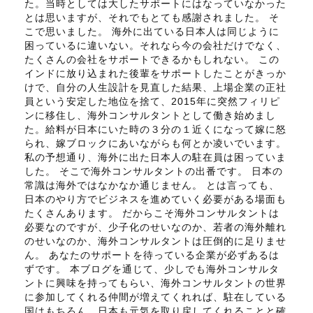
た。当時としては大したサポートにはなっていなかった
とは思いますが、それでもとても感謝されました。 そ
こで思いました。 海外に出ている日本人は同じように
困っているに違いない。それなら今の会社だけでなく、
たくさんの会社をサポートできるかもしれない。 この
インドに放り込まれた後輩をサポートしたことがきっか
けで、自分の人生設計を見直した結果、上場企業の正社
員という安定した地位を捨て、2015年に突然フィリピ
ンに移住し、海外コンサルタントとして働き始めまし
た。給料が日本にいた時の３分の１近くになって嫁に怒
られ、嫁ブロックにあいながらも何とか凌いでいます。
私の予想通り、海外に出た日本人の駐在員は困っていま
した。 そこで海外コンサルタントの出番です。 日本の
常識は海外ではなかなか通じません。 とは言っても、
日本のやり方でビジネスを進めていく必要がある場面も
たくさんあります。 だからこそ海外コンサルタントは
必要なのですが、少子化のせいなのか、若者の海外離れ
のせいなのか、海外コンサルタントは圧倒的に足りませ
ん。 あなたのサポートを待っている企業が必ずあるは
ずです。 本ブログを通じて、少しでも海外コンサルタ
ントに興味を持ってもらい、海外コンサルタントの世界
に参加してくれる仲間が増えてくれれば、駐在している
国はもちろん、日本も元気を取り戻してくれることと確