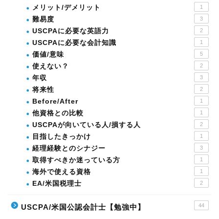
メリット/デメリット
1
難易度
3
USCPAに必要な英語力
2
USCPAに必要な会計知識
1
価値/意味
5
使えない？
2
年収
3
将来性
2
Before/After
1
他資格との比較
1
USCPAが向いている人/損する人
2
目指したきっかけ
1
経理経験とのシナジー
3
取得すべきか迷っている方
1
海外で使える資格
1
EA/米国税理士
2
44
USCPA/米国公認会計士【勉強中】