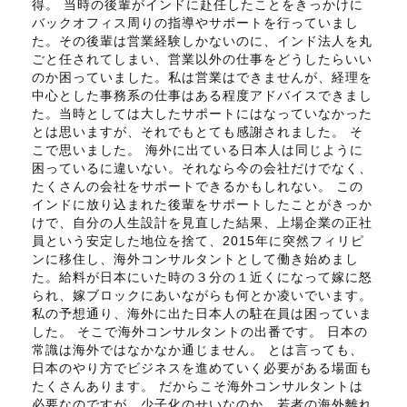
得。 当時の後輩がインドに赴任したことをきっかけに
バックオフィス周りの指導やサポートを行っていまし
た。その後輩は営業経験しかないのに、インド法人を丸
ごと任されてしまい、営業以外の仕事をどうしたらいい
のか困っていました。私は営業はできませんが、経理を
中心とした事務系の仕事はある程度アドバイスできまし
た。当時としては大したサポートにはなっていなかった
とは思いますが、それでもとても感謝されました。 そ
こで思いました。 海外に出ている日本人は同じように
困っているに違いない。それなら今の会社だけでなく、
たくさんの会社をサポートできるかもしれない。 この
インドに放り込まれた後輩をサポートしたことがきっか
けで、自分の人生設計を見直した結果、上場企業の正社
員という安定した地位を捨て、2015年に突然フィリピ
ンに移住し、海外コンサルタントとして働き始めまし
た。給料が日本にいた時の３分の１近くになって嫁に怒
られ、嫁ブロックにあいながらも何とか凌いでいます。
私の予想通り、海外に出た日本人の駐在員は困っていま
した。 そこで海外コンサルタントの出番です。 日本の
常識は海外ではなかなか通じません。 とは言っても、
日本のやり方でビジネスを進めていく必要がある場面も
たくさんあります。 だからこそ海外コンサルタントは
必要なのですが、少子化のせいなのか、若者の海外離れ