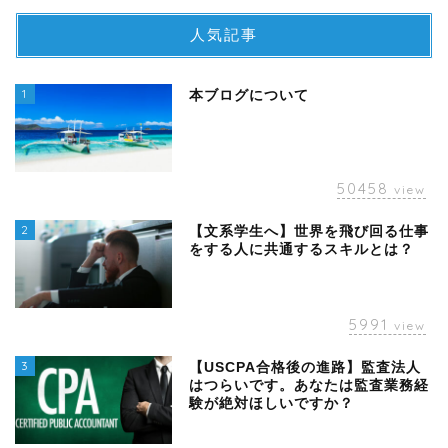
人気記事
1
本ブログについて
50458
view
2
【文系学生へ】世界を飛び回る仕事
をする人に共通するスキルとは？
5991
view
3
【USCPA合格後の進路】監査法人
はつらいです。あなたは監査業務経
験が絶対ほしいですか？