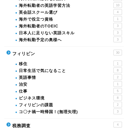
海外転勤者の英語学習方法
10
英会話スクール選び
4
海外で役立つ資格
1
海外転勤者のTOEIC
3
日本人に足りない英語スキル
3
海外転勤予定の奥様へ
3
30
フィリピン
移住
1
日常生活で気になること
8
英語事情
2
治安
1
仕事
5
ビジネス環境
8
フィリピンの課題
2
コ〇ナ禍一時帰国！(無理矢理)
3
4
税務調査