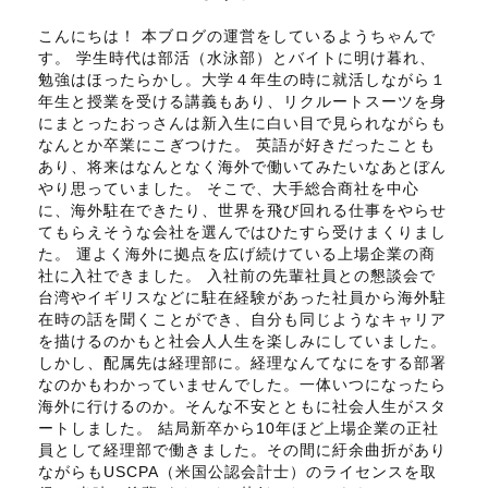
こんにちは！ 本ブログの運営をしているようちゃんで
す。 学生時代は部活（水泳部）とバイトに明け暮れ、
勉強はほったらかし。大学４年生の時に就活しながら１
年生と授業を受ける講義もあり、リクルートスーツを身
にまとったおっさんは新入生に白い目で見られながらも
なんとか卒業にこぎつけた。 英語が好きだったことも
あり、将来はなんとなく海外で働いてみたいなあとぼん
やり思っていました。 そこで、大手総合商社を中心
に、海外駐在できたり、世界を飛び回れる仕事をやらせ
てもらえそうな会社を選んではひたすら受けまくりまし
た。 運よく海外に拠点を広げ続けている上場企業の商
社に入社できました。 入社前の先輩社員との懇談会で
台湾やイギリスなどに駐在経験があった社員から海外駐
在時の話を聞くことができ、自分も同じようなキャリア
を描けるのかもと社会人人生を楽しみにしていました。
しかし、配属先は経理部に。経理なんてなにをする部署
なのかもわかっていませんでした。一体いつになったら
海外に行けるのか。そんな不安とともに社会人生がスタ
ートしました。 結局新卒から10年ほど上場企業の正社
員として経理部で働きました。その間に紆余曲折があり
ながらもUSCPA（米国公認会計士）のライセンスを取