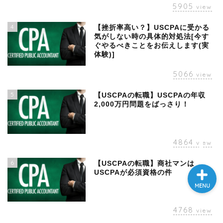
5905
view
4
【挫折率高い？】USCPAに受かる
本ブログについて
気がしない時の具体的対処法[今す
ぐやるべきことをお伝えします(実
体験)]
運営者ﾌﾟﾛﾌｨｰﾙ
5066
view
USCPA
5
【USCPAの転職】USCPAの年収
2,000万円問題をばっさり！
英語
4864
view
6
【USCPAの転職】商社マンは
USCPAが必須資格の件
MENU
4768
view