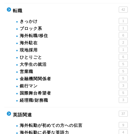
42
転職
きっかけ
1
ブロック系
1
海外転職/移住
6
海外駐在
2
現地採用
1
ひとりごと
6
大学生の就活
5
営業職
5
金融機関関係者
5
銀行マン
3
国際舞台希望者
5
経理職/財務職
3
37
英語関連
海外転勤が初めての方への伝言
9
海外転勤に必要な英語力
4