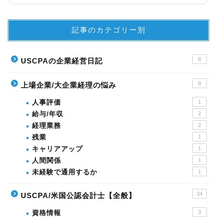
記事のカテゴリー別
8
USCPAの企業経営日記
9
上場企業/大企業経理の悩み
人事評価
1
給与/年収
2
経理業務
2
残業
1
キャリアアップ
1
人間関係
1
未経験で通用するか
1
34
USCPA/米国公認会計士【全般】
資格情報
3