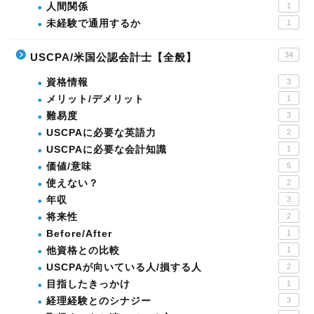
人間関係
1
未経験で通用するか
1
34
USCPA/米国公認会計士【全般】
資格情報
3
メリット/デメリット
1
難易度
3
USCPAに必要な英語力
2
USCPAに必要な会計知識
1
価値/意味
5
使えない？
2
年収
3
将来性
2
Before/After
1
他資格との比較
1
USCPAが向いている人/損する人
2
目指したきっかけ
1
経理経験とのシナジー
3