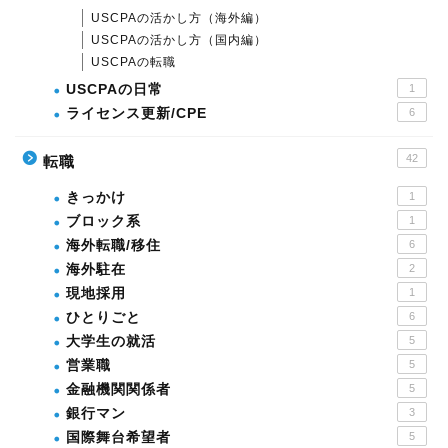
USCPAの活かし方（海外編）
USCPAの活かし方（国内編）
USCPAの転職
USCPAの日常
1
ライセンス更新/CPE
6
42
転職
きっかけ
1
ブロック系
1
海外転職/移住
6
海外駐在
2
現地採用
1
ひとりごと
6
大学生の就活
5
営業職
5
金融機関関係者
5
銀行マン
3
国際舞台希望者
5