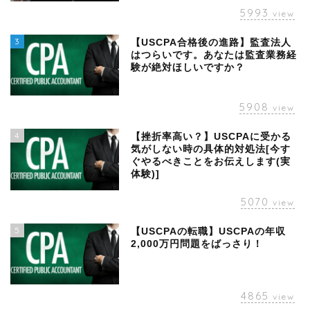
5993
view
3
【USCPA合格後の進路】監査法人
はつらいです。あなたは監査業務経
験が絶対ほしいですか？
5908
view
4
【挫折率高い？】USCPAに受かる
気がしない時の具体的対処法[今す
ぐやるべきことをお伝えします(実
体験)]
5070
view
5
【USCPAの転職】USCPAの年収
2,000万円問題をばっさり！
4865
view