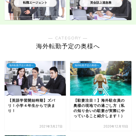
転職エージェント
英会話上達急務
― CATEGORY ―
海外転勤予定の奥様へ
海外転勤予定の奥様へ
海外転勤予定の奥様へ
【英語学習開始時期】ズバ
【駐妻注目！】海外駐在員の
リ！小学４年生からで決ま
奥様の現地での過ごし方（私
り！
の知り合いの駐妻が実際にや
っていること紹介します！）
2021年3月27日
2020年12月10日