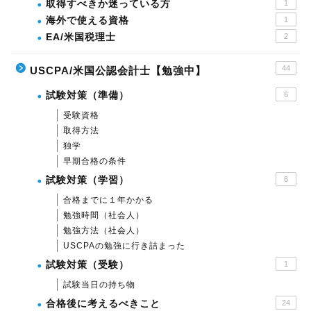
取得すべきか迷っている方
1
海外で使える資格
1
EA/米国税理士
2
44
USCPA/米国公認会計士【勉強中】
試験対策（準備）
6
受験資格
取得方法
独学
早期合格の条件
試験対策（学習）
6
合格までに１年かかる
勉強時間（社会人）
勉強方法（社会人）
USCPAの勉強に行き詰まった
試験対策（受験）
1
試験当日の持ち物
合格後に考えるべきこと
24