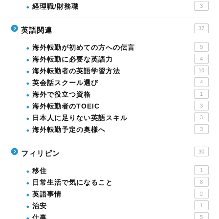
経理職/財務職
3
37
英語関連
海外転勤が初めての方への伝言
9
海外転勤に必要な英語力
4
海外転勤者の英語学習方法
10
英会話スクール選び
4
海外で役立つ資格
1
海外転勤者のTOEIC
3
日本人に足りない英語スキル
3
海外転勤予定の奥様へ
3
30
フィリピン
移住
1
日常生活で気になること
8
英語事情
2
治安
1
仕事
5