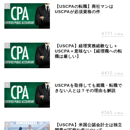
6
【USCPAの転職】商社マンは
USCPAが必須資格の件
4771
view
7
【USCPA】経理実務経験なし＋
USCPA＝意味ない【経理職への転
職は厳しい】
4410
view
8
USCPAを取得しても就職・転職で
きない人とは？その理由も解説
4365
view
9
【USCPA】米国公認会計士は独立