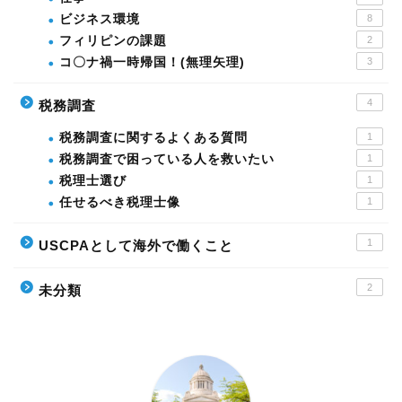
ビジネス環境
8
フィリピンの課題
2
コ〇ナ禍一時帰国！(無理矢理)
3
4
税務調査
税務調査に関するよくある質問
1
税務調査で困っている人を救いたい
1
税理士選び
1
任せるべき税理士像
1
1
USCPAとして海外で働くこと
2
未分類