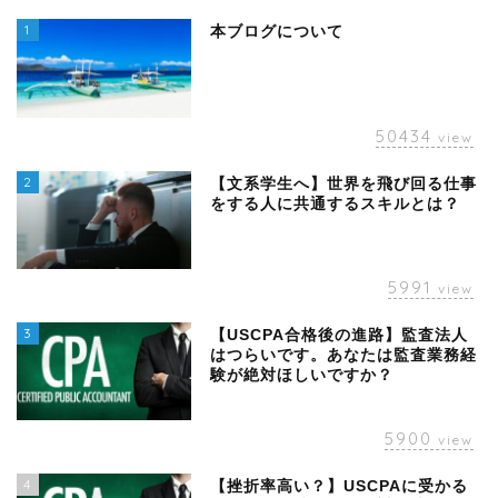
1
本ブログについて
50434
view
2
【文系学生へ】世界を飛び回る仕事
をする人に共通するスキルとは？
5991
view
3
【USCPA合格後の進路】監査法人
はつらいです。あなたは監査業務経
験が絶対ほしいですか？
5900
view
4
【挫折率高い？】USCPAに受かる