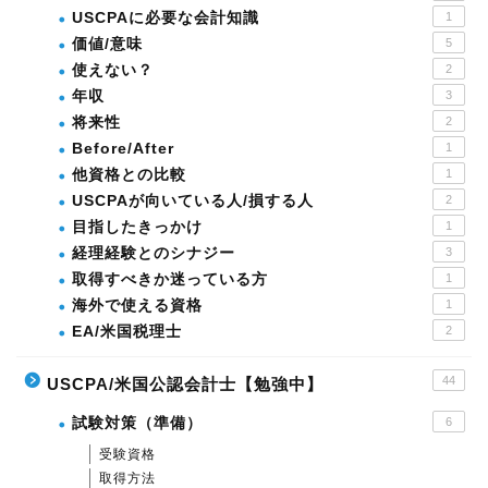
USCPAに必要な会計知識
1
価値/意味
5
使えない？
2
年収
3
将来性
2
Before/After
1
他資格との比較
1
USCPAが向いている人/損する人
2
目指したきっかけ
1
経理経験とのシナジー
3
取得すべきか迷っている方
1
海外で使える資格
1
EA/米国税理士
2
44
USCPA/米国公認会計士【勉強中】
試験対策（準備）
6
受験資格
取得方法