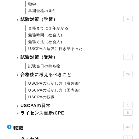
独学
早期合格の条件
試験対策（学習）
6
合格までに１年かかる
勉強時間（社会人）
勉強方法（社会人）
USCPAの勉強に行き詰まった
試験対策（受験）
1
試験当日の持ち物
合格後に考えるべきこと
24
USCPAの活かし方（海外編）
USCPAの活かし方（国内編）
USCPAの転職
USCPAの日常
1
ライセンス更新/CPE
6
42
転職
1