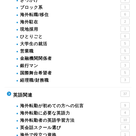
きっかけ
ブロック系
1
海外転職/移住
6
海外駐在
2
現地採用
1
ひとりごと
6
大学生の就活
5
営業職
5
金融機関関係者
5
銀行マン
3
国際舞台希望者
5
経理職/財務職
3
37
英語関連
海外転勤が初めての方への伝言
9
海外転勤に必要な英語力
4
海外転勤者の英語学習方法
10
英会話スクール選び
4
海外で役立つ資格
1