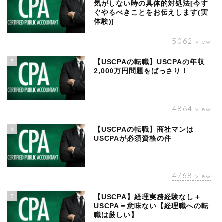
気がしない時の具体的対処法[今す
ぐやるべきことをお伝えします(実
体験)]
5062
view
5
【USCPAの転職】USCPAの年収
2,000万円問題をばっさり！
4864
view
6
【USCPAの転職】商社マンは
USCPAが必須資格の件
4768
view
7
【USCPA】経理実務経験なし＋
USCPA＝意味ない【経理職への転
職は厳しい】