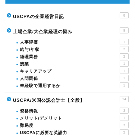
8
USCPAの企業経営日記
9
上場企業/大企業経理の悩み
人事評価
1
給与/年収
2
経理業務
2
残業
1
キャリアアップ
1
人間関係
1
未経験で通用するか
1
34
USCPA/米国公認会計士【全般】
資格情報
3
メリット/デメリット
1
難易度
3
USCPAに必要な英語力
2