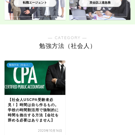
転職エージェント
英会話上達急務
― CATEGORY ―
勉強方法（社会人）
勉強方法（社会人）
【社会人USCPA受験者必
見！】時間は自ら作るもの。
学校の時間割活用で強制的に
時間を捻出する方法【会社を
辞める必要はありません】
2020年10月16日