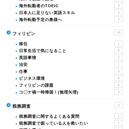
海外転勤者のTOEIC
3
日本人に足りない英語スキル
3
海外転勤予定の奥様へ
3
30
フィリピン
移住
1
日常生活で気になること
8
英語事情
2
治安
1
仕事
5
ビジネス環境
8
フィリピンの課題
2
コ〇ナ禍一時帰国！(無理矢理)
3
4
税務調査
税務調査に関するよくある質問
1
税務調査で困っている人を救いたい
1