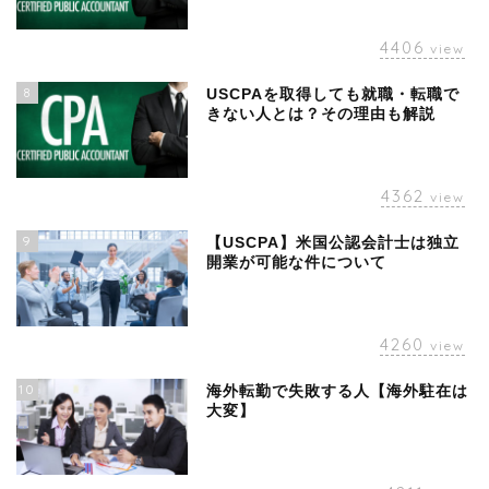
4406
view
8
USCPAを取得しても就職・転職で
きない人とは？その理由も解説
4362
view
9
【USCPA】米国公認会計士は独立
開業が可能な件について
4260
view
10
海外転勤で失敗する人【海外駐在は
大変】