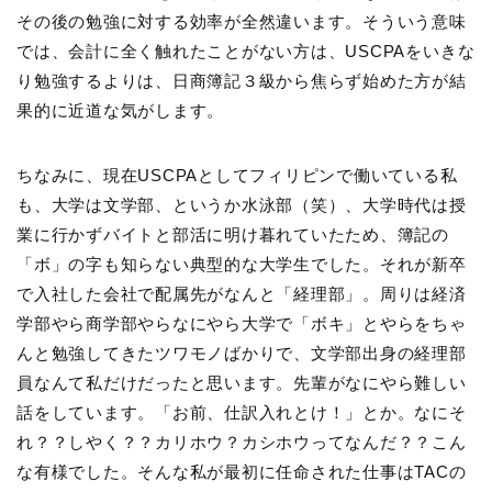
その後の勉強に対する効率が全然違います。そういう意味
では、会計に全く触れたことがない方は、USCPAをいきな
り勉強するよりは、日商簿記３級から焦らず始めた方が結
果的に近道な気がします。
ちなみに、現在USCPAとしてフィリピンで働いている私
も、大学は文学部、というか水泳部（笑）、大学時代は授
業に行かずバイトと部活に明け暮れていたため、簿記の
「ボ」の字も知らない典型的な大学生でした。それが新卒
で入社した会社で配属先がなんと「経理部」。周りは経済
学部やら商学部やらなにやら大学で「ボキ」とやらをちゃ
んと勉強してきたツワモノばかりで、文学部出身の経理部
員なんて私だけだったと思います。先輩がなにやら難しい
話をしています。「お前、仕訳入れとけ！」とか。なにそ
れ？？しやく？？カリホウ？カシホウってなんだ？？こん
な有様でした。そんな私が最初に任命された仕事はTACの