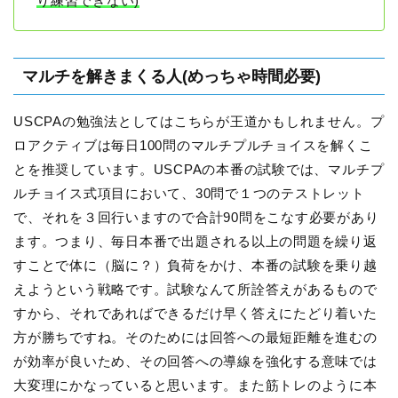
り練習できない)
マルチを解きまくる人(めっちゃ時間必要)
USCPAの勉強法としてはこちらが王道かもしれません。プ
ロアクティブは毎日100問のマルチプルチョイスを解くこ
とを推奨しています。USCPAの本番の試験では、マルチプ
ルチョイス式項目において、30問で１つのテストレット
で、それを３回行いますので合計90問をこなす必要があり
ます。つまり、毎日本番で出題される以上の問題を繰り返
すことで体に（脳に？）負荷をかけ、本番の試験を乗り越
えようという戦略です。試験なんて所詮答えがあるもので
すから、それであればできるだけ早く答えにたどり着いた
方が勝ちですね。そのためには回答への最短距離を進むの
が効率が良いため、その回答への導線を強化する意味では
大変理にかなっていると思います。また筋トレのように本