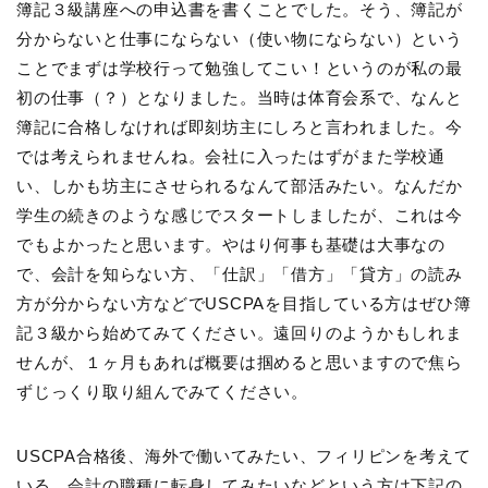
簿記３級講座への申込書を書くことでした。そう、簿記が
分からないと仕事にならない（使い物にならない）という
ことでまずは学校行って勉強してこい！というのが私の最
初の仕事（？）となりました。当時は体育会系で、なんと
簿記に合格しなければ即刻坊主にしろと言われました。今
では考えられませんね。会社に入ったはずがまた学校通
い、しかも坊主にさせられるなんて部活みたい。なんだか
学生の続きのような感じでスタートしましたが、これは今
でもよかったと思います。やはり何事も基礎は大事なの
で、会計を知らない方、「仕訳」「借方」「貸方」の読み
方が分からない方などでUSCPAを目指している方はぜひ簿
記３級から始めてみてください。遠回りのようかもしれま
せんが、１ヶ月もあれば概要は掴めると思いますので焦ら
ずじっくり取り組んでみてください。
USCPA合格後、海外で働いてみたい、フィリピンを考えて
いる、会計の職種に転身してみたいなどという方は下記の