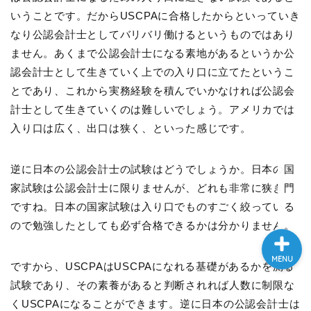
いうことです。だからUSCPAに合格したからといっていき
なり公認会計士としてバリバリ働けるというものではあり
本ブログについて
ません。あくまで公認会計士になる素地があるというか公
認会計士として生きていく上での入り口に立てたというこ
運営者ﾌﾟﾛﾌｨｰﾙ
とであり、これから実務経験を積んでいかなければ公認会
計士として生きていくのは難しいでしょう。アメリカでは
USCPA
入り口は広く、出口は狭く、といった感じです。
英語
逆に日本の公認会計士の試験はどうでしょうか。日本の国
家試験は公認会計士に限りませんが、どれも非常に狭き門
ですね。日本の国家試験は入り口でものすごく絞っている
ので勉強したとしても必ず合格できるかは分かりません。
MENU
ですから、USCPAはUSCPAになれる基礎があるかを測る
試験であり、その素養があると判断されれば人数に制限な
くUSCPAになることができます。逆に日本の公認会計士は