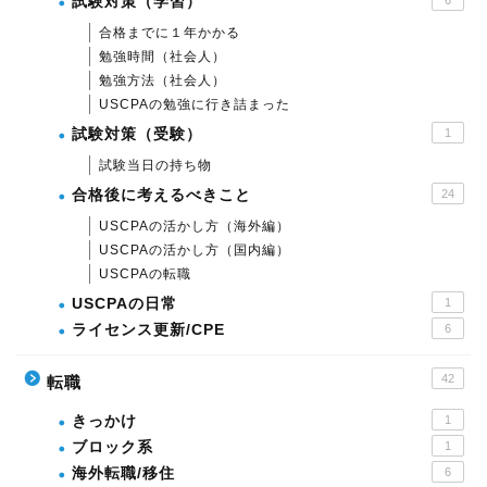
試験対策（学習）
6
合格までに１年かかる
勉強時間（社会人）
勉強方法（社会人）
USCPAの勉強に行き詰まった
試験対策（受験）
1
試験当日の持ち物
合格後に考えるべきこと
24
USCPAの活かし方（海外編）
USCPAの活かし方（国内編）
USCPAの転職
USCPAの日常
1
ライセンス更新/CPE
6
42
転職
きっかけ
1
ブロック系
1
海外転職/移住
6