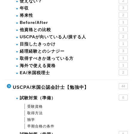
使えない？
2
年収
3
将来性
2
Before/After
1
他資格との比較
1
USCPAが向いている人/損する人
2
目指したきっかけ
1
経理経験とのシナジー
3
取得すべきか迷っている方
1
海外で使える資格
1
EA/米国税理士
2
44
USCPA/米国公認会計士【勉強中】
試験対策（準備）
6
受験資格
取得方法
独学
早期合格の条件