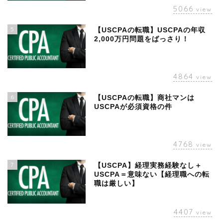
5066
view
5
【USCPAの転職】USCPAの年収
2,000万円問題をばっさり！
4864
view
6
【USCPAの転職】商社マンは
USCPAが必須資格の件
4768
view
7
【USCPA】経理実務経験なし＋
USCPA＝意味ない【経理職への転
職は厳しい】
4407
view