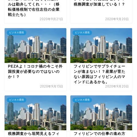
ルは勘弁してくれ・・・（移
税務調査が加速している！？
転価格税制で右往左往の企業
戦士たち）
2020年9月21日
2020年9月20日
ビジネス環境
ビジネス環境
PEZAよ！コロナ禍の今こそ外
フィリピンでサプライチェー
国投資が必要なのではないの
ンが進まない！？産業が育た
か！？
ない原因はフィリピン人のマ
インドにあるかも。
2020年9月13日
2020年9月20日
ビジネス環境
ビジネス環境
税務調査から垣間見えるフィ
フィリピンでの仕事の進め方