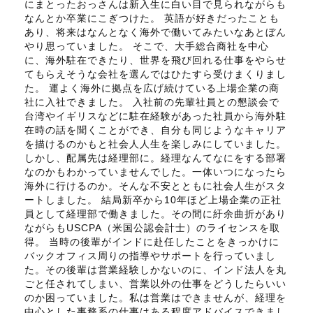
にまとったおっさんは新入生に白い目で見られながらも
なんとか卒業にこぎつけた。 英語が好きだったことも
あり、将来はなんとなく海外で働いてみたいなあとぼん
やり思っていました。 そこで、大手総合商社を中心
に、海外駐在できたり、世界を飛び回れる仕事をやらせ
てもらえそうな会社を選んではひたすら受けまくりまし
た。 運よく海外に拠点を広げ続けている上場企業の商
社に入社できました。 入社前の先輩社員との懇談会で
台湾やイギリスなどに駐在経験があった社員から海外駐
在時の話を聞くことができ、自分も同じようなキャリア
を描けるのかもと社会人人生を楽しみにしていました。
しかし、配属先は経理部に。経理なんてなにをする部署
なのかもわかっていませんでした。一体いつになったら
海外に行けるのか。そんな不安とともに社会人生がスタ
ートしました。 結局新卒から10年ほど上場企業の正社
員として経理部で働きました。その間に紆余曲折があり
ながらもUSCPA（米国公認会計士）のライセンスを取
得。 当時の後輩がインドに赴任したことをきっかけに
バックオフィス周りの指導やサポートを行っていまし
た。その後輩は営業経験しかないのに、インド法人を丸
ごと任されてしまい、営業以外の仕事をどうしたらいい
のか困っていました。私は営業はできませんが、経理を
中心とした事務系の仕事はある程度アドバイスできまし