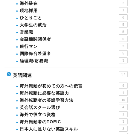
海外駐在
2
現地採用
1
ひとりごと
6
大学生の就活
5
営業職
5
金融機関関係者
5
銀行マン
3
国際舞台希望者
5
経理職/財務職
3
37
英語関連
海外転勤が初めての方への伝言
9
海外転勤に必要な英語力
4
海外転勤者の英語学習方法
10
英会話スクール選び
4
海外で役立つ資格
1
海外転勤者のTOEIC
3
日本人に足りない英語スキル
3