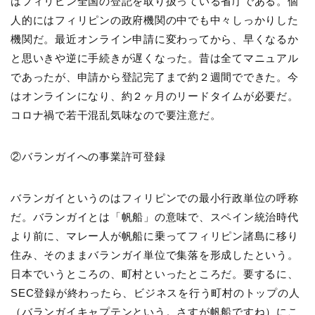
はフィリピン全国の登記を取り扱っている省庁である。個
人的にはフィリピンの政府機関の中でも中々しっかりした
機関だ。最近オンライン申請に変わってから、早くなるか
と思いきや逆に手続きが遅くなった。昔は全てマニュアル
であったが、申請から登記完了まで約２週間でできた。今
はオンラインになり、約２ヶ月のリードタイムが必要だ。
コロナ禍で若干混乱気味なので要注意だ。
②バランガイへの事業許可登録
バランガイというのはフィリピンでの最小行政単位の呼称
だ。バランガイとは「帆船」の意味で、スペイン統治時代
より前に、マレー人が帆船に乗ってフィリピン諸島に移り
住み、そのままバランガイ単位で集落を形成したという。
日本でいうところの、町村といったところだ。要するに、
SEC登録が終わったら、ビジネスを行う町村のトップの人
（バランガイキャプテンという。さすが帆船ですね）にこ