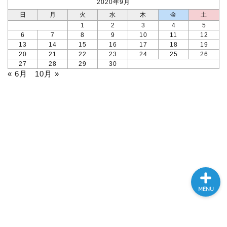
2020年9月
日
月
火
水
木
金
土
1
2
3
4
5
本ブログについて
6
7
8
9
10
11
12
13
14
15
16
17
18
19
20
21
22
23
24
25
26
運営者ﾌﾟﾛﾌｨｰﾙ
27
28
29
30
« 6月
10月 »
USCPA
英語
MENU