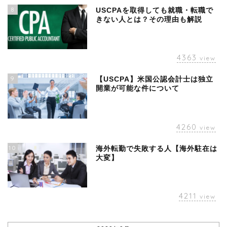
8
USCPAを取得しても就職・転職で
きない人とは？その理由も解説
4363
view
9
【USCPA】米国公認会計士は独立
開業が可能な件について
4260
view
10
海外転勤で失敗する人【海外駐在は
大変】
4211
view