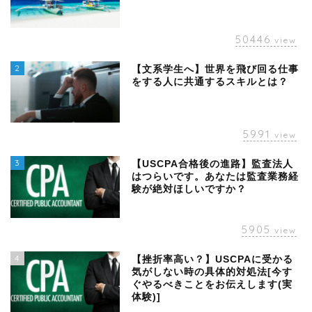
50446
view
2
【文系学生へ】世界を飛び回る仕事
をする人に共通するスキルとは？
5991
view
3
【USCPA合格後の進路】監査法人
はつらいです。あなたは監査業務経
験が絶対ほしいですか？
5905
view
4
【挫折率高い？】USCPAに受かる
気がしない時の具体的対処法[今す
ぐやるべきことをお伝えします(実
体験)]