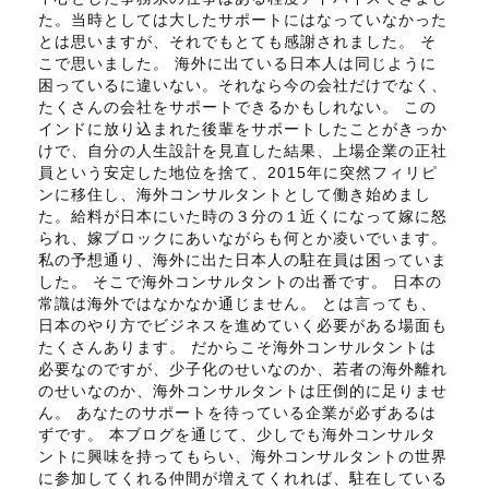
た。当時としては大したサポートにはなっていなかった
とは思いますが、それでもとても感謝されました。 そ
こで思いました。 海外に出ている日本人は同じように
困っているに違いない。それなら今の会社だけでなく、
たくさんの会社をサポートできるかもしれない。 この
インドに放り込まれた後輩をサポートしたことがきっか
けで、自分の人生設計を見直した結果、上場企業の正社
員という安定した地位を捨て、2015年に突然フィリピ
ンに移住し、海外コンサルタントとして働き始めまし
た。給料が日本にいた時の３分の１近くになって嫁に怒
られ、嫁ブロックにあいながらも何とか凌いでいます。
私の予想通り、海外に出た日本人の駐在員は困っていま
した。 そこで海外コンサルタントの出番です。 日本の
常識は海外ではなかなか通じません。 とは言っても、
日本のやり方でビジネスを進めていく必要がある場面も
たくさんあります。 だからこそ海外コンサルタントは
必要なのですが、少子化のせいなのか、若者の海外離れ
のせいなのか、海外コンサルタントは圧倒的に足りませ
ん。 あなたのサポートを待っている企業が必ずあるは
ずです。 本ブログを通じて、少しでも海外コンサルタ
ントに興味を持ってもらい、海外コンサルタントの世界
に参加してくれる仲間が増えてくれれば、駐在している