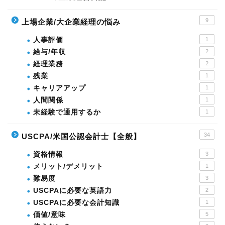
9
上場企業/大企業経理の悩み
人事評価
1
給与/年収
2
経理業務
2
残業
1
キャリアアップ
1
人間関係
1
未経験で通用するか
1
34
USCPA/米国公認会計士【全般】
資格情報
3
メリット/デメリット
1
難易度
3
USCPAに必要な英語力
2
USCPAに必要な会計知識
1
価値/意味
5