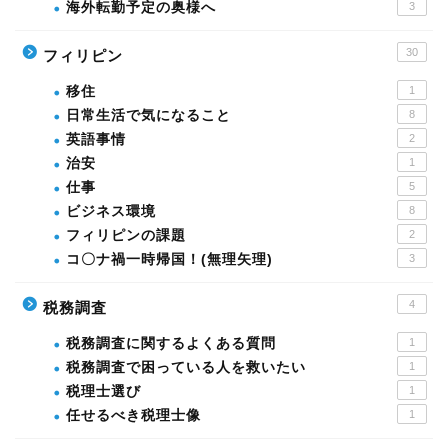
海外転勤予定の奥様へ
3
30
フィリピン
移住
1
日常生活で気になること
8
英語事情
2
治安
1
仕事
5
ビジネス環境
8
フィリピンの課題
2
コ〇ナ禍一時帰国！(無理矢理)
3
4
税務調査
税務調査に関するよくある質問
1
税務調査で困っている人を救いたい
1
税理士選び
1
任せるべき税理士像
1