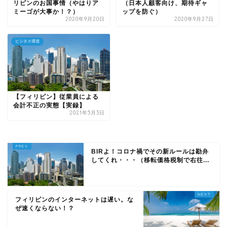
リピンのお国事情（やはりア
（日本人顧客向け、期待ギャ
ミーゴが大事か！？）
ップを防ぐ）
2020年9月20日
2020年9月27日
ビジネス環境
【フィリピン】従業員による
会計不正の実態【実録】
2021年5月3日
BIRよ！コロナ禍でその新ルールは勘弁
してくれ・・・（移転価格税制で右往...
フィリピンのインターネットは遅い。な
ぜ速くならない！？