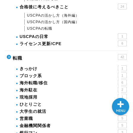
合格後に考えるべきこと
24
USCPAの活かし方（海外編）
本ブログについて
USCPAの活かし方（国内編）
USCPAの転職
USCPAの日常
1
運営者ﾌﾟﾛﾌｨｰﾙ
ライセンス更新/CPE
6
USCPA
42
転職
きっかけ
1
英語
ブロック系
1
海外転職/移住
6
海外駐在
2
現地採用
1
ひとりごと
6
MENU
大学生の就活
5
営業職
5
金融機関関係者
5
銀行マン
3