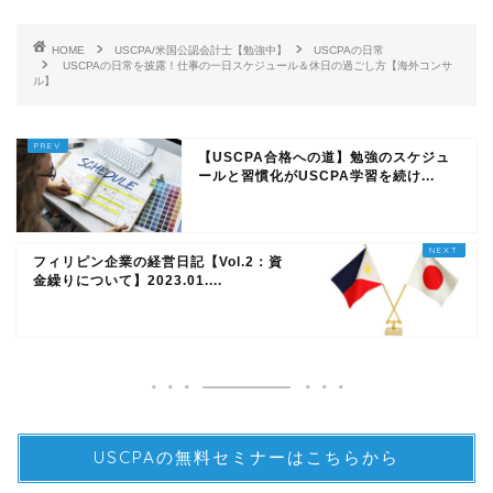
HOME
USCPA/米国公認会計士【勉強中】
USCPAの日常
USCPAの日常を披露！仕事の一日スケジュール＆休日の過ごし方【海外コンサ
ル】
【USCPA合格への道】勉強のスケジュ
ールと習慣化がUSCPA学習を続け...
フィリピン企業の経営日記【Vol.2：資
金繰りについて】2023.01....
USCPAの無料セミナーはこちらから