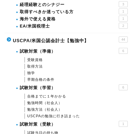
経理経験とのシナジー
3
取得すべきか迷っている方
1
海外で使える資格
1
EA/米国税理士
2
44
USCPA/米国公認会計士【勉強中】
試験対策（準備）
6
受験資格
取得方法
独学
早期合格の条件
試験対策（学習）
6
合格までに１年かかる
勉強時間（社会人）
勉強方法（社会人）
USCPAの勉強に行き詰まった
試験対策（受験）
1
試験当日の持ち物