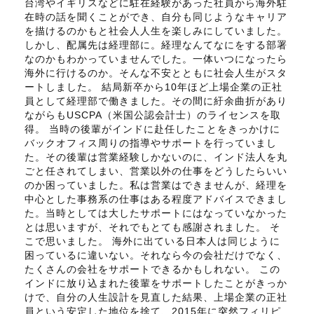
台湾やイギリスなどに駐在経験があった社員から海外駐
在時の話を聞くことができ、自分も同じようなキャリア
を描けるのかもと社会人人生を楽しみにしていました。
しかし、配属先は経理部に。経理なんてなにをする部署
なのかもわかっていませんでした。一体いつになったら
海外に行けるのか。そんな不安とともに社会人生がスタ
ートしました。 結局新卒から10年ほど上場企業の正社
員として経理部で働きました。その間に紆余曲折があり
ながらもUSCPA（米国公認会計士）のライセンスを取
得。 当時の後輩がインドに赴任したことをきっかけに
バックオフィス周りの指導やサポートを行っていまし
た。その後輩は営業経験しかないのに、インド法人を丸
ごと任されてしまい、営業以外の仕事をどうしたらいい
のか困っていました。私は営業はできませんが、経理を
中心とした事務系の仕事はある程度アドバイスできまし
た。当時としては大したサポートにはなっていなかった
とは思いますが、それでもとても感謝されました。 そ
こで思いました。 海外に出ている日本人は同じように
困っているに違いない。それなら今の会社だけでなく、
たくさんの会社をサポートできるかもしれない。 この
インドに放り込まれた後輩をサポートしたことがきっか
けで、自分の人生設計を見直した結果、上場企業の正社
員という安定した地位を捨て、2015年に突然フィリピ